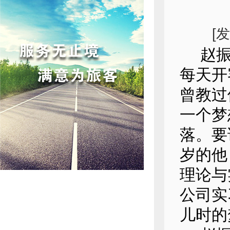
[
赵振麟
每天开
曾教过
一个梦
落。要
岁的他
理论与
公司实
儿时的