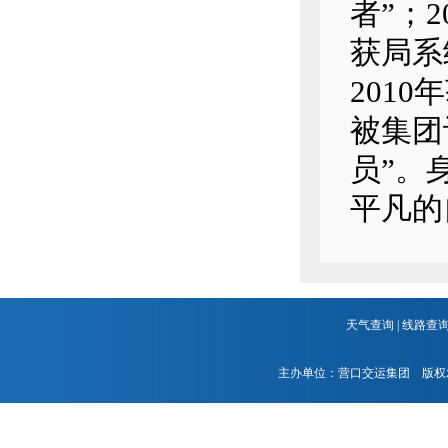
者”；
获局系
2010
被集团
员”。
平凡的
天气查询
|
线路查
主办单位：营口交运集团 版权