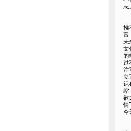
志
推
富
未
文
的
过
注
立
识
缩
欲
情
今