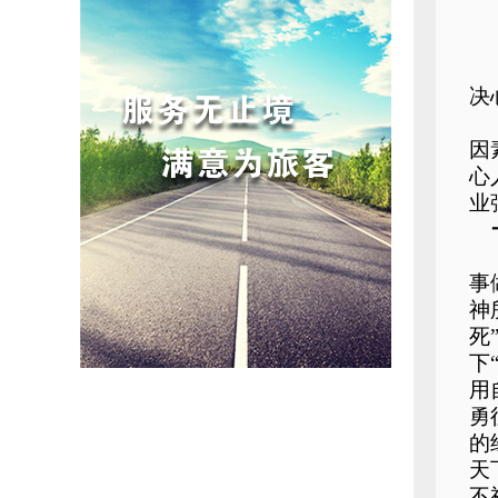
决
因
心
业
事
神
死
下
用
勇
的
天
不