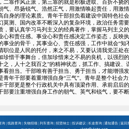
，二靠作风正派，第三靠的就是积极进取、百折不挠
朝气、昂扬锐气、浩然正气，用激情唤起责任，用激
高自身的理论素质。青年干部担负着建设中国特色社
幻莫测、国内改革不断深入的复杂环境，政治任务需
质，要认真学习马列主义的经典著作，掌握马列主义
业心和责任感。事业心和责任感决定工作姿态，反映
的事业的骨干，其事业心、责任感强，工作中就会“知不
清职位是人民的托付，来之不易，又要认清我党正处
加珍惜干事舞台，倍加珍惜来之不易的良机，以强烈的
十之，人十之我百之”的精神状态，抓工作、搞建设、
事看担当。干部唯有善于担当、勇于担当，才能增强
是青年干部要着重增强自身“三气”。青年是整个社会
年干部更是整个行政机关中具有顶梁作用、承前启后
干部要注重增强自身工作的朝气、英气和锐气，要不
查询
|
线路查询
|
失物招领
|
列车查询
|
招贤纳士
|
投诉建议
|
长途查询
|
通知通告
|
返回