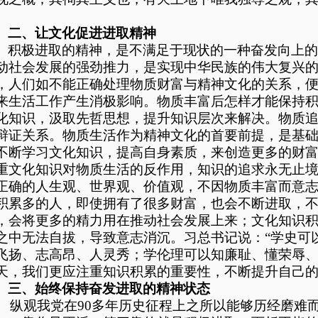
。
二、让文化促进进取精神
积极进取的精神，是不满足于现状的一种奋发向上
动社会发展的强劲推力，是实现中华民族的伟大复兴
，人们如不能正确处理物质财富与精神文化的关系，
来生活工作产生消极影响。物质丰富后怎样才能保持
化知识，汲取先哲思想，提升知识层次来解决。物质
辩证关系。物质生活作为精神文化的首要前提，是基
不断学习文化知识，提高自身素质，来创造更多的财
重文化知识对物质生活的反作用，知识的追求永无止
正确的人生观、世界观、价值观，不因物质丰富而意
积累多的人，即使拥有了很多财富，也会不断进取，
，会将更多的精力用在推动社会发展上来；文化知识
之中无法自拔，导致意志消沉。习总书记说：“学史可
飞扬、志高昂、人灵秀；学伦理可以知廉耻、懂荣辱、
天，我们更应注重知识积累的重要性，不断提升自己
三、始终保持奋发进取的精神状态
纵观我党在
90
多年历史征程上之所以能够历经磨难