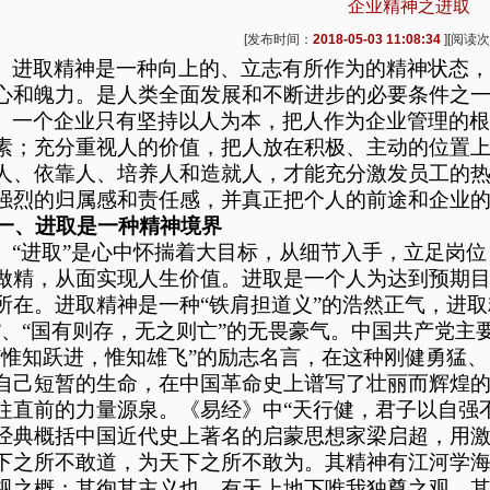
企业精神之进取
[发布时间：
2018-05-03 11:08:34
][阅读
进取精神是一种向上的、立志有所作为的精神状态
心和魄力。是人类全面发展和不断进步的必要条件之
一个企业只有坚持以人为本，把人作为企业管理的
素；充分重视人的价值，把人放在积极、主动的位置
人、依靠人、培养人和造就人，才能充分激发员工的
强烈的归属感和责任感，并真正把个人的前途和企业
一、进取是一种精神境界
“进取”是心中怀揣着大目标，从细节入手，立足岗
做精，从面实现人生价值。进取是一个人为达到预期
所在。进取精神是一种“铁肩担道义”的浩然正气，进取
”、“国有则存，无之则亡”的无畏豪气。中国共产党
“惟知跃进，惟知雄飞”的励志名言，在这种刚健勇猛
自己短暂的生命，在中国革命史上谱写了壮丽而辉煌
往直前的力量源泉。《易经》中“天行健，君子以自强
经典概括中国近代史上著名的启蒙思想家梁启超，用激
下之所不敢道，为天下之所不敢为。其精神有江河学
视之概；其徇其主义也，有天上地下唯我独尊之观，