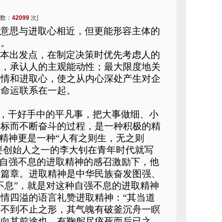
次数：
42099
次]
，意思与进取心相近，但更能形容主体的
一。
根本出发点，在制定决策时优先考虑人的
上，承认人的主观能动性；最大限度地关
热情和进取心，使之从内心深处产生对企
的命运联系在一起。
位，干好手中的平凡事，把大事做细、小
目标而不断奋斗的过程，是一种积极的精
精神更是一种“人有之则生，无之则
主要创始人之一的李大钊在青年时代就写
、自强不息的进取精神的感召激励下，他
的篇章。进取精神是中华民族奋发图强、
不息”，就是对这种自强不息的进取精神
情四溢的语言礼赞进取精神：“其当道
海不到不止之形，其气魄有破釜沉舟一瞑
其向其前途也，有鞠躬尽瘁死而后已之