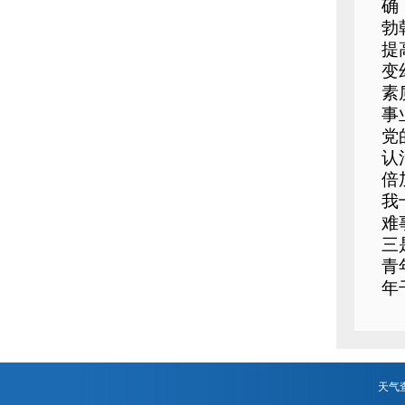
确
勃
提
变
素
事
党
认
倍
我
难
三
青
年
天气